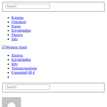
Kauppa
Ostoskori
Kassa
Käyttäjätilini
Etusivu
Info
Etusivu
Käyttäjätilini
Info
Tietosuojaseloste
0 tuotetta
0,00 €