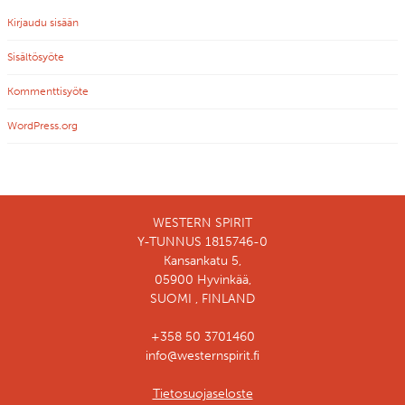
Kirjaudu sisään
Sisältösyöte
Kommenttisyöte
WordPress.org
WESTERN SPIRIT
Y-TUNNUS 1815746-0
Kansankatu 5,
05900 Hyvinkää,
SUOMI , FINLAND
+358 50 3701460
info@westernspirit.fi
Tietosuojaseloste