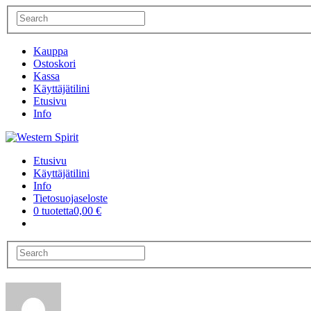
Kauppa
Ostoskori
Kassa
Käyttäjätilini
Etusivu
Info
Etusivu
Käyttäjätilini
Info
Tietosuojaseloste
0 tuotetta
0,00 €