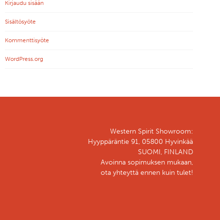
Kirjaudu sisään
Sisältösyöte
Kommenttisyöte
WordPress.org
Western Spirit Showroom:
Hyyppäräntie 91, 05800 Hyvinkää
SUOMI, FINLAND
Avoinna sopimuksen mukaan,
ota yhteyttä ennen kuin tulet!