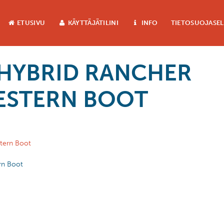
ETUSIVU
KÄYTTÄJÄTILINI
INFO
TIETOSUOJASE
 HYBRID RANCHER
ESTERN BOOT
rn Boot