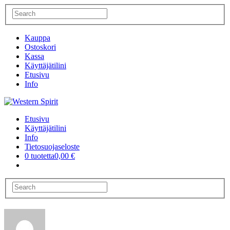
Kauppa
Ostoskori
Kassa
Käyttäjätilini
Etusivu
Info
Etusivu
Käyttäjätilini
Info
Tietosuojaseloste
0 tuotetta
0,00 €