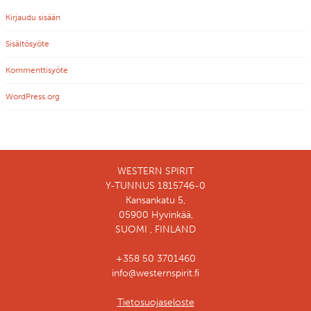
Kirjaudu sisään
Sisältösyöte
Kommenttisyöte
WordPress.org
WESTERN SPIRIT
Y-TUNNUS 1815746-0
Kansankatu 5,
05900 Hyvinkää,
SUOMI , FINLAND
+358 50 3701460
info@westernspirit.fi
Tietosuojaseloste