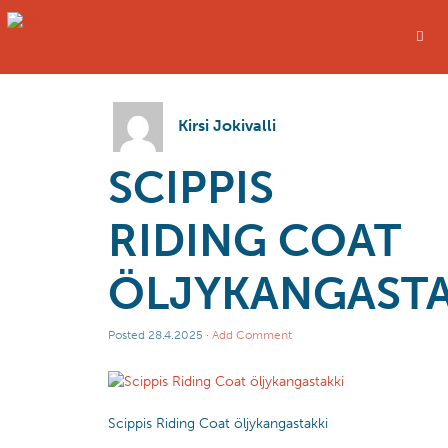
Kirsi Jokivalli
SCIPPIS
RIDING COAT
ÖLJYKANGASTA
Posted
28.4.2025
·
Add Comment
Scippis Riding Coat öljykangastakki