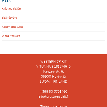
META
Kirjaudu sisään
Sisältösyöte
Kommenttisyöte
WordPress.org
WESTERN SPIRIT
Y-TUNNUS 1815746-0
Kansankatu 5,
05900 Hyvinkää,
SUOMI , FINLAND
+358 50 3701460
info@westernspirit.fi
Tietosuojaseloste