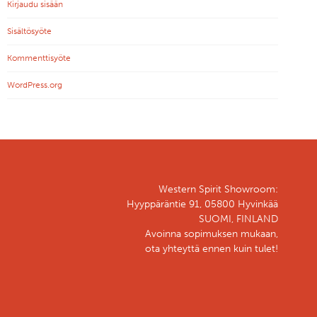
Kirjaudu sisään
Sisältösyöte
Kommenttisyöte
WordPress.org
Western Spirit Showroom:
Hyyppäräntie 91, 05800 Hyvinkää
SUOMI, FINLAND
Avoinna sopimuksen mukaan,
ota yhteyttä ennen kuin tulet!