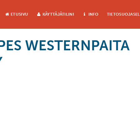
ETUSIVU
KÄYTTÄJÄTILINI
INFO
TIETOSUOJASE
IPES WESTERNPAITA
Y