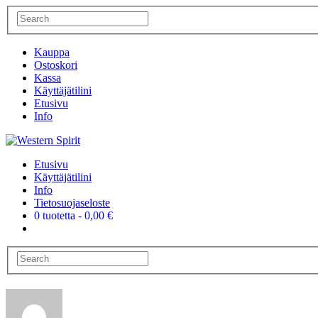
Kauppa
Ostoskori
Kassa
Käyttäjätilini
Etusivu
Info
Etusivu
Käyttäjätilini
Info
Tietosuojaseloste
0 tuotetta
0,00 €