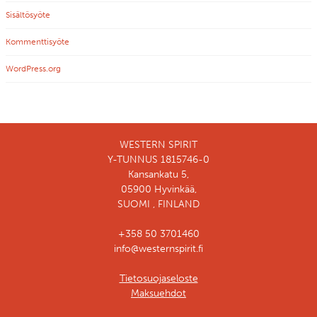
Sisältösyöte
Kommenttisyöte
WordPress.org
WESTERN SPIRIT
Y-TUNNUS 1815746-0
Kansankatu 5,
05900 Hyvinkää,
SUOMI , FINLAND
+358 50 3701460
info@westernspirit.fi
Tietosuojaseloste
Maksuehdot