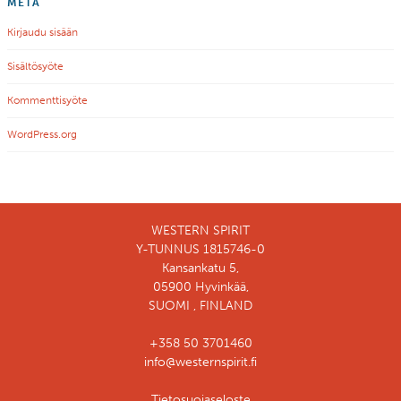
META
Kirjaudu sisään
Sisältösyöte
Kommenttisyöte
WordPress.org
WESTERN SPIRIT
Y-TUNNUS 1815746-0
Kansankatu 5,
05900 Hyvinkää,
SUOMI , FINLAND
+358 50 3701460
info@westernspirit.fi
Tietosuojaseloste