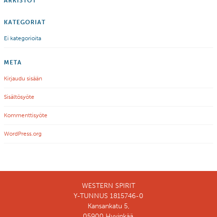
ARKISTOT
KATEGORIAT
Ei kategorioita
META
Kirjaudu sisään
Sisältösyöte
Kommenttisyöte
WordPress.org
WESTERN SPIRIT
Y-TUNNUS 1815746-0
Kansankatu 5,
05900 Hyvinkää,