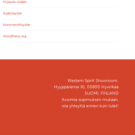
Kirjaudu sisään
Sisältösyöte
Kommenttisyöte
WordPress.org
Western Spirit Showroom:
Hyyppäräntie 91, 05800 Hyvinkää
SUOMI, FINLAND
Avoinna sopimuksen mukaan,
ota yhteyttä ennen kuin tulet!