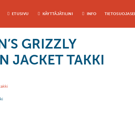
ETUSIVU
KÄYTTÄJÄTILINI
INFO
TIETOSUOJASE
’S GRIZZLY
N JACKET TAKKI
ki