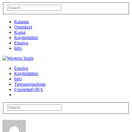
Kauppa
Ostoskori
Kassa
Käyttäjätilini
Etusivu
Info
Etusivu
Käyttäjätilini
Info
Tietosuojaseloste
0 tuotetta
0,00 €