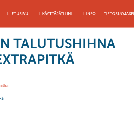
ETUSIVU
KÄYTTÄJÄTILINI
INFO
TIETOSUOJASE
N TALUTUSHIHNA
EXTRAPITKÄ
kä