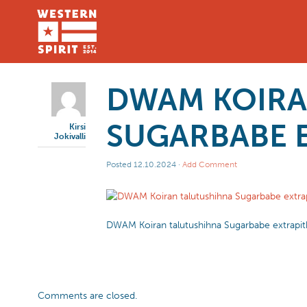
DWAM KOIRA
SUGARBABE 
Kirsi
Jokivalli
Posted
12.10.2024
·
Add Comment
DWAM Koiran talutushihna Sugarbabe extrapit
Comments are closed.