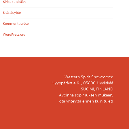
Kirjaudu sisään
Sisältösyöte
Kommenttisyöte
WordPress.org
Western Spirit Showroom:
Hyyppäräntie 91, 05800 Hyvinkää
SUOMI, FINLAND
Avoinna sopimuksen mukaan,
ota yhteyttä ennen kuin tulet!