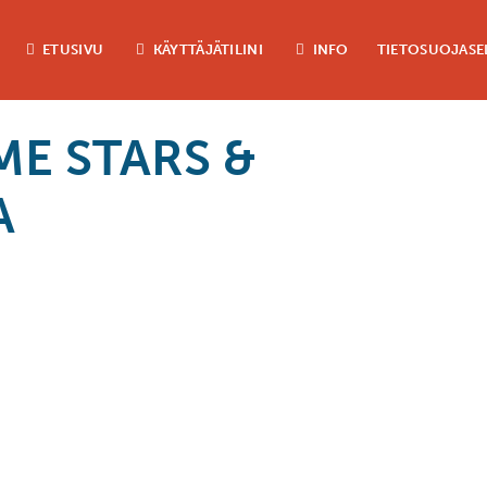
ETUSIVU
KÄYTTÄJÄTILINI
INFO
TIETOSUOJASE
E STARS &
A