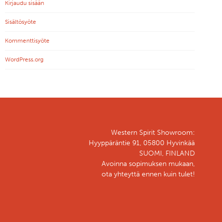
Kirjaudu sisään
Sisältösyöte
Kommenttisyöte
WordPress.org
Western Spirit Showroom:
Hyyppäräntie 91, 05800 Hyvinkää
SUOMI, FINLAND
Avoinna sopimuksen mukaan,
ota yhteyttä ennen kuin tulet!