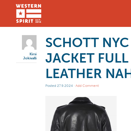
SCHOTT NYC
JACKET FULL
Kirsi
Jokivalli
LEATHER NA
Posted
27.9.2024
·
Add Comment