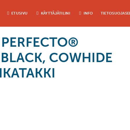
ETUSIVU
KÄYTTÄJÄTILINI
INFO
TIETOSUOJASE
 PERFECTO®
 BLACK, COWHIDE
HKATAKKI