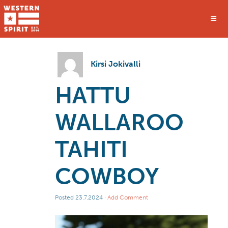
Kirsi Jokivalli
HATTU
WALLAROO
TAHITI
COWBOY
Posted
23.7.2024
·
Add Comment