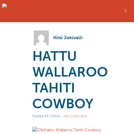
Kirsi Jokivalli
HATTU
WALLAROO
TAHITI
COWBOY
Posted
23.7.2024
·
Add Comment