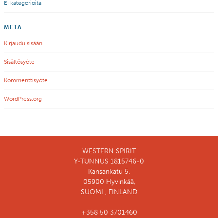
Ei kategorioita
META
Kirjaudu sisään
Sisältösyöte
Kommenttisyöte
WordPress.org
WESTERN SPIRIT
Y-TUNNUS 1815746-0
Kansankatu 5,
05900 Hyvinkää,
SUOMI , FINLAND
+358 50 3701460