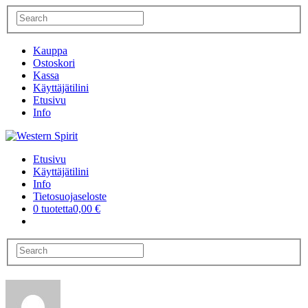
Kauppa
Ostoskori
Kassa
Käyttäjätilini
Etusivu
Info
Etusivu
Käyttäjätilini
Info
Tietosuojaseloste
0 tuotetta
0,00 €