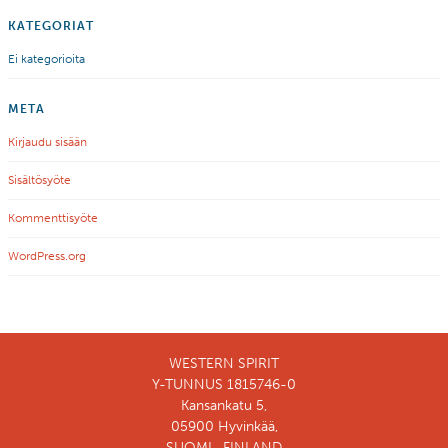
KATEGORIAT
Ei kategorioita
META
Kirjaudu sisään
Sisältösyöte
Kommenttisyöte
WordPress.org
WESTERN SPIRIT
Y-TUNNUS 1815746-0
Kansankatu 5,
05900 Hyvinkää,
SUOMI , FINLAND