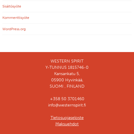
Sisältösyöte
Kommenttisyöte
WordPress.org
WESTERN SPIRIT
Y-TUNNUS 1815746-0
Kansankatu 5,
05900 Hyvinkää,
SUOMI , FINLAND
+358 50 3701460
info@westernspirit.fi
Tietosuojaseloste
Maksuehdot