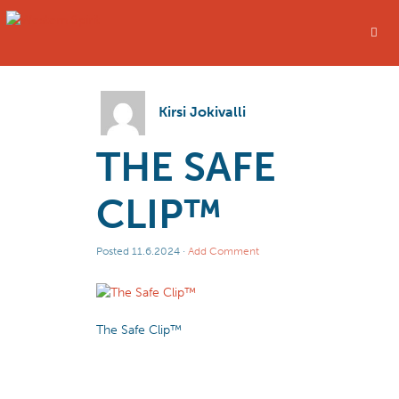
Kirsi Jokivalli
THE SAFE
CLIP™
Posted
11.6.2024
·
Add Comment
The Safe Clip™