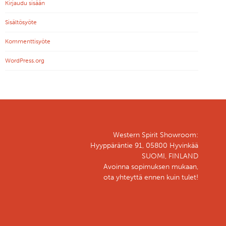
Kirjaudu sisään
Sisältösyöte
Kommenttisyöte
WordPress.org
Western Spirit Showroom:
Hyyppäräntie 91, 05800 Hyvinkää
SUOMI, FINLAND
Avoinna sopimuksen mukaan,
ota yhteyttä ennen kuin tulet!