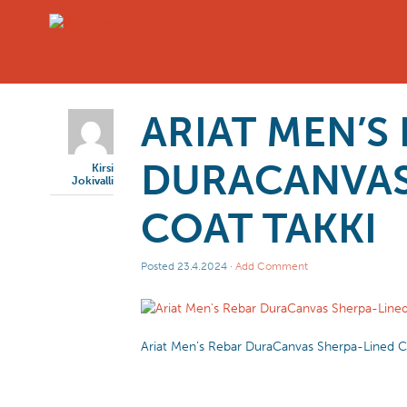
ARIAT MEN’S
DURACANVAS
Kirsi
Jokivalli
COAT TAKKI
Posted
23.4.2024
·
Add Comment
Ariat Men’s Rebar DuraCanvas Sherpa-Lined C