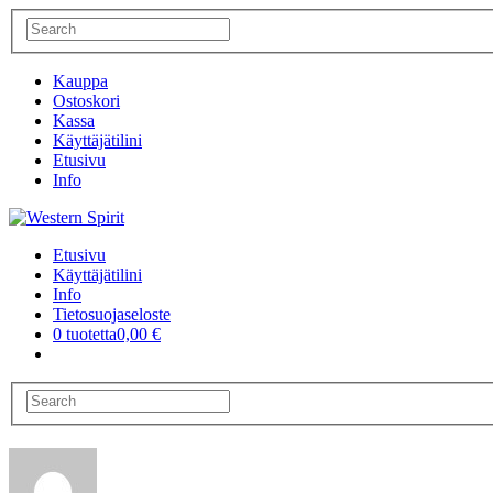
Kauppa
Ostoskori
Kassa
Käyttäjätilini
Etusivu
Info
Etusivu
Käyttäjätilini
Info
Tietosuojaseloste
0 tuotetta
0,00 €