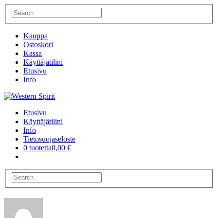
Kauppa
Ostoskori
Kassa
Käyttäjätilini
Etusivu
Info
Etusivu
Käyttäjätilini
Info
Tietosuojaseloste
0 tuotetta
0,00 €