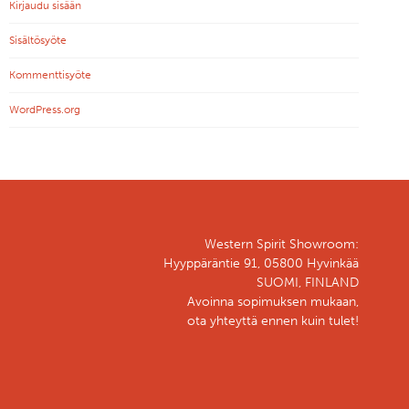
Kirjaudu sisään
Sisältösyöte
Kommenttisyöte
WordPress.org
Western Spirit Showroom:
Hyyppäräntie 91, 05800 Hyvinkää
SUOMI, FINLAND
Avoinna sopimuksen mukaan,
ota yhteyttä ennen kuin tulet!