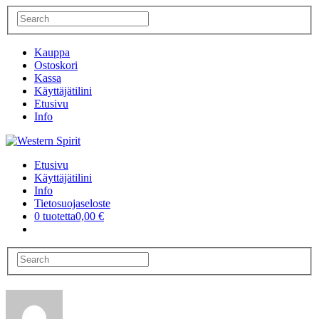
Kauppa
Ostoskori
Kassa
Käyttäjätilini
Etusivu
Info
Etusivu
Käyttäjätilini
Info
Tietosuojaseloste
0 tuotetta
0,00 €