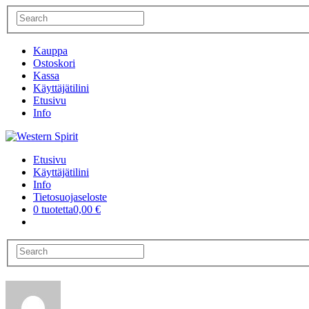
Kauppa
Ostoskori
Kassa
Käyttäjätilini
Etusivu
Info
Etusivu
Käyttäjätilini
Info
Tietosuojaseloste
0 tuotetta
0,00 €