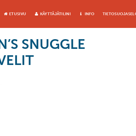
ETUSIVU
KÄYTTÄJÄTILINI
INFO
TIETOSUOJASEL
N’S SNUGGLE
VELIT