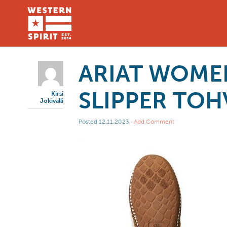
ARIAT WOME
SLIPPER TOH
Kirsi
Jokivalli
Posted
12.11.2023
·
Add Comment