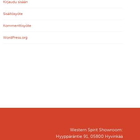
Kirjaudu sisään
Sisältösyöte
Kommenttisyöte
WordPress.org
Western Spirit Showroom:
Hyyppäräntie 91, 05800 Hyvinkää