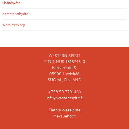
Sisältösyöte
Kommenttisyöte
WordPress.org
WESTERN SPIRIT
Y-TUNNUS 1815746-0
Kansankatu 5,
05900 Hyvinkää,
SUOMI , FINLAND
+358 50 3701460
info@westernspirit.fi
Tietosuojaseloste
Maksuehdot