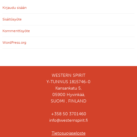
Kirjaudu sisään
Sisältösyöte
Kommenttisyöte
WordPress.org
WESTERN SPIRIT
Y-TUNNUS 1815746-0
Kansankatu 5,
05900 Hyvinkää,
SUOMI , FINLAND
+358 50 3701460
info@westernspirit.fi
Tietosuojaseloste