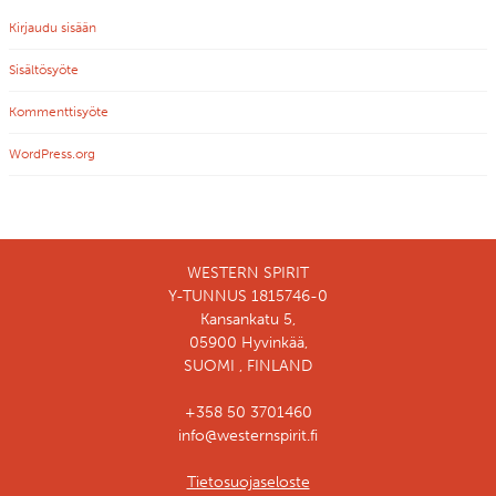
Kirjaudu sisään
Sisältösyöte
Kommenttisyöte
WordPress.org
WESTERN SPIRIT
Y-TUNNUS 1815746-0
Kansankatu 5,
05900 Hyvinkää,
SUOMI , FINLAND
+358 50 3701460
info@westernspirit.fi
Tietosuojaseloste