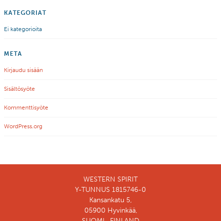
KATEGORIAT
Ei kategorioita
META
Kirjaudu sisään
Sisältösyöte
Kommenttisyöte
WordPress.org
WESTERN SPIRIT
Y-TUNNUS 1815746-0
Kansankatu 5,
05900 Hyvinkää,
SUOMI , FINLAND