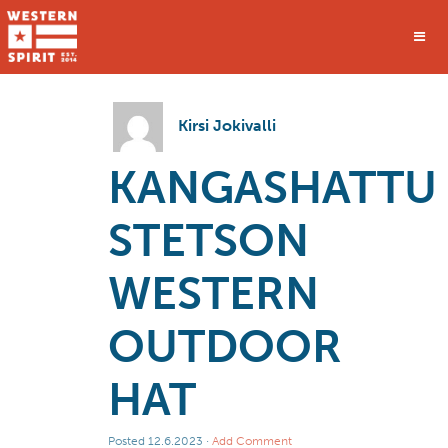
Kirsi Jokivalli
KANGASHATTU
STETSON
WESTERN
OUTDOOR
HAT
Posted
12.6.2023
·
Add Comment