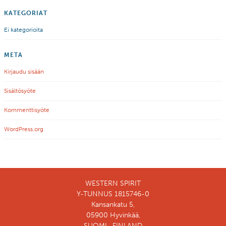
KATEGORIAT
Ei kategorioita
META
Kirjaudu sisään
Sisältösyöte
Kommenttisyöte
WordPress.org
WESTERN SPIRIT
Y-TUNNUS 1815746-0
Kansankatu 5,
05900 Hyvinkää,
SUOMI , FINLAND