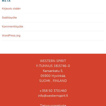
META
Kirjaudu sisään
Sisältösyöte
Kommenttisyöte
WordPress.org
WESTERN SPIRIT
Y-TUNNUS 1815746-0
Kansankatu 5,
05900 Hyvinkää,
SUOMI , FINLAND
+358 50 3701460
info@westernspirit.fi
Tietosuojaseloste