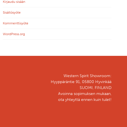
Kirjaudu sisään
Sisältösyöte
Kommenttisyöte
WordPress.org
Western Spirit Showroom:
Hyyppäräntie 91, 05800 Hyvinkää
SUOMI, FINLAND
Avoinna sopimuksen mukaan,
ota yhteyttä ennen kuin tulet!