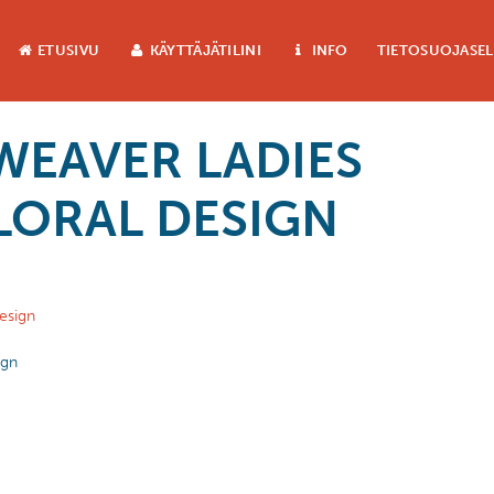
ETUSIVU
KÄYTTÄJÄTILINI
INFO
TIETOSUOJASE
WEAVER LADIES
LORAL DESIGN
ign