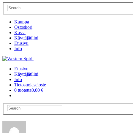
Kauppa
Ostoskori
Kassa
Käyttäjätilini
Etusivu
Info
Etusivu
Käyttäjätilini
Info
Tietosuojaseloste
0 tuotetta
0,00 €