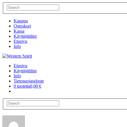
Kauppa
Ostoskori
Kassa
Käyttäjätilini
Etusivu
Info
Etusivu
Käyttäjätilini
Info
Tietosuojaseloste
0 tuotetta
0,00 €