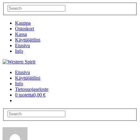
Kauppa
Ostoskori
Kassa
Käyttäjätilini
Etusivu
Info
Etusivu
Käyttäjätilini
Info
Tietosuojaseloste
0 tuotetta
0,00 €