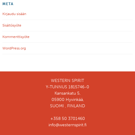
META
Kirjaudu sisään
Sisältösyöte
Kommenttisyöte
WordPress.org
WESTERN SPIRIT
Y-TUNNUS 1815746-0
Kansankatu 5,
05900 Hyvinkää,
SUOMI , FINLAND
+358 50 3701460
info@westernspirit.fi