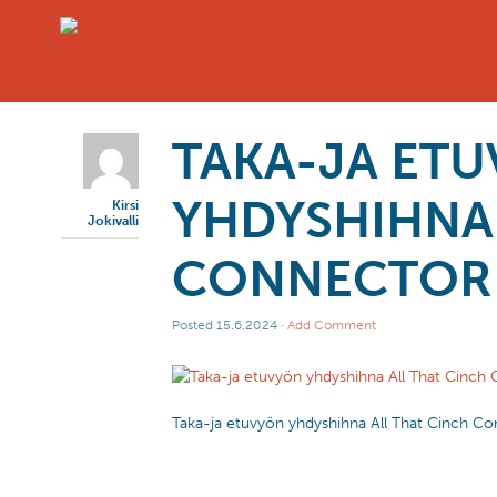
TAKA-JA ET
YHDYSHIHNA 
Kirsi
Jokivalli
CONNECTOR
Posted
15.6.2024
·
Add Comment
Taka-ja etuvyön yhdyshihna All That Cinch C