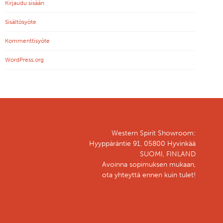
Kirjaudu sisään
Sisältösyöte
Kommenttisyöte
WordPress.org
Western Spirit Showroom:
Hyyppäräntie 91, 05800 Hyvinkää
SUOMI, FINLAND
Avoinna sopimuksen mukaan,
ota yhteyttä ennen kuin tulet!